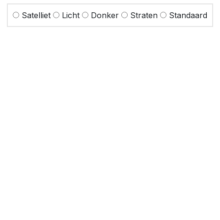
Satelliet
Licht
Donker
Straten
Standaard